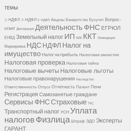
ТЕМЫ:
Вопрос-
2-НДФЛ
3-НДФЛ
Акцизы
Банкротство
Бухучет
6-НДФЛ
Деятельность ФНС
ЕГРЮЛ
ответ
Декларация
ККТ
ИП
Земельный налог
ЕНВД
КИК
Ликвидация
НДС
Налог на
НДФЛ
Маркировка
имущество
Налог на прибыль
Налоговая амнистия
Налоговая проверка
Налоговая тайна
Налоговые вычеты
Налоговые льготы
Налоговые правонарушения
Наследство
Отчетность
Пени
Ответственность
Патент
Отпуск
Регистрация
Самозанятые граждане
Сервисы ФНС
Страховые
ТКС
Уплата
Транспортный налог
УСН
Физлица
налогов
Эксперты
Штраф
ЭДО
ГАРАНТ