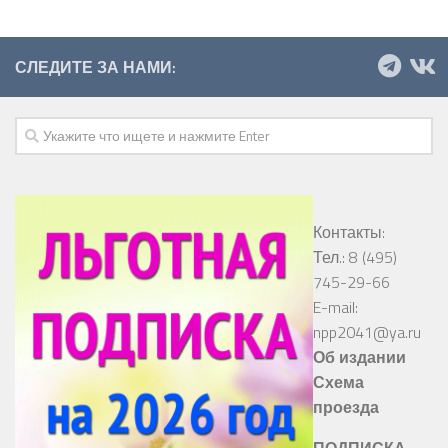
СЛЕДИТЕ ЗА НАМИ:
Контакты:
Тел.: 8 (495)
745-29-66
E-mail:
npp2041@ya.ru
Об издании
Схема
проезда
ПОДПИСКА