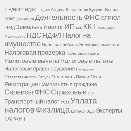
Вопрос-
2-НДФЛ
3-НДФЛ
Акцизы
Банкротство
Бухучет
6-НДФЛ
Деятельность ФНС
ЕГРЮЛ
ответ
Декларация
ККТ
ИП
Земельный налог
ЕНВД
КИК
Ликвидация
НДС
Налог на
НДФЛ
Маркировка
имущество
Налог на прибыль
Налоговая амнистия
Налоговая проверка
Налоговая тайна
Налоговые вычеты
Налоговые льготы
Налоговые правонарушения
Наследство
Отчетность
Пени
Ответственность
Патент
Отпуск
Регистрация
Самозанятые граждане
Сервисы ФНС
Страховые
ТКС
Уплата
Транспортный налог
УСН
Физлица
налогов
Эксперты
Штраф
ЭДО
ГАРАНТ