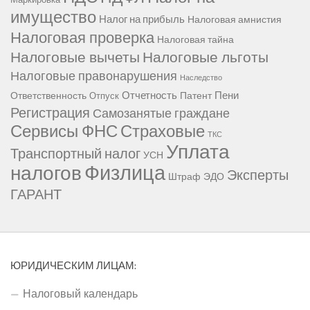
имущество
Налог на прибыль
Налоговая амнистия
Налоговая проверка
Налоговая тайна
Налоговые вычеты
Налоговые льготы
Налоговые правонарушения
Наследство
Отчетность
Пени
Ответственность
Патент
Отпуск
Регистрация
Самозанятые граждане
Сервисы ФНС
Страховые
ТКС
Уплата
Транспортный налог
УСН
Физлица
налогов
Эксперты
Штраф
ЭДО
ГАРАНТ
ЮРИДИЧЕСКИМ ЛИЦАМ:
Налоговый календарь