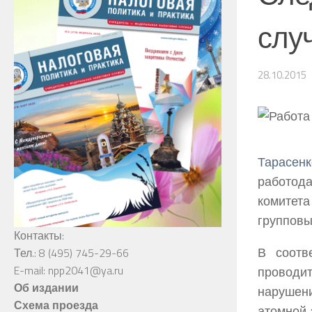
слу
28.10.2015
Тарасенк
работод
комитет
групповы
Контакты:
В соотв
Тел.: 8 (495) 745-29-66
E-mail: npp2041@ya.ru
проводи
Об издании
нарушен
Схема проезда
атомной 