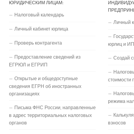
ЮРИДИЧЕСКИМ ЛИЦАМ:
ИНДИВИДУ
ПРЕДПРИН
Налоговый календарь
Личный 
Личный кабинет юрлица
Государс
Проверь контрагента
юрлиц и И
Предоставление сведений из
Создай с
ЕГРЮЛ и ЕГРИП
Налоговы
Открытые и общедоступные
стоимости 
сведения ЕГРН об иностранных
Налогов
организациях
режима на
Письма ФНС России, направленные
Калькуля
в адрес территориальных налоговых
органов
взносов