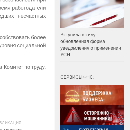
время работодатели
едших несчастных
Вступила в силу
собствовать более
обновленная форма
уровня социальной
уведомления о применении
УСН
 Комитет по труду,
СЕРВИСЫ ФНС:
БЛИКАЦИЯ
е морские