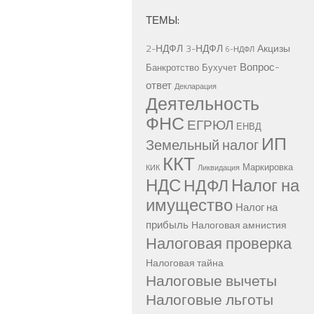
ТЕМЫ:
2-НДФЛ
3-НДФЛ
Акцизы
6-НДФЛ
Вопрос-
Банкротство
Бухучет
ответ
Декларация
Деятельность
ФНС
ЕГРЮЛ
ЕНВД
ИП
Земельный налог
ККТ
Маркировка
КИК
Ликвидация
НДС
Налог на
НДФЛ
имущество
Налог на
прибыль
Налоговая амнистия
Налоговая проверка
Налоговая тайна
Налоговые вычеты
Налоговые льготы