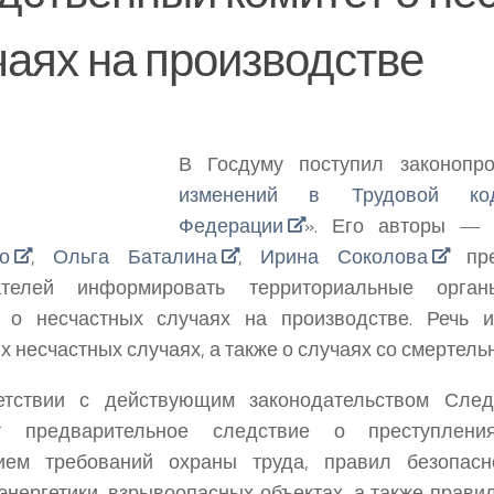
чаях на производстве
В Госдуму поступил законопро
изменений в Трудовой код
Федерации
». Его авторы —
о
,
Ольга Баталина
,
Ирина Соколова
пре
ателей информировать территориальные орган
а о несчастных случаях на производстве.
Речь 
х несчастных случаях, а также о случаях со смертел
етствии с действующим законодательством След
т предварительное следствие о преступлени
ием требований охраны труда, правил безопасн
энергетики, взрывоопасных объектах, а также прави