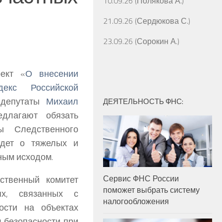
10.09.26 (Полякова А.)
21.09.26 (Сердюкова С.)
23.09.26 (Сорокин А.)
ект «
О внесении
екс Российской
 депутаты
Михаил
ДЕЯТЕЛЬНОСТЬ ФНС:
длагают обязать
ы Следственного
идет о тяжелых и
ьным исходом.
Сервис ФНС России
ственный комитет
поможет выбрать систему
ях, связанных с
налогообложения
ости на объектах
л безопасности при