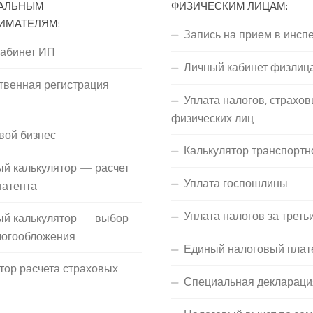
АЛЬНЫМ
ФИЗИЧЕСКИМ ЛИЦАМ:
ИМАТЕЛЯМ:
Запись на прием в инсп
кабинет ИП
Личный кабинет физлиц
твенная регистрация
Уплата налогов, страхов
П
физических лиц
вой бизнес
Калькулятор транспортн
й калькулятор — расчет
Уплата госпошлины
патента
Уплата налогов за треть
ый калькулятор — выбор
логообложения
Единый налоговый плат
тор расчета страховых
Специальная деклараци