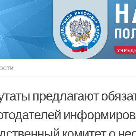
ОСТИ
утаты предлагают обяза
отодателей информиров
дственный комитет о не