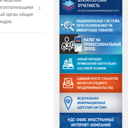
огоплательщики
ый орган общие
ходов