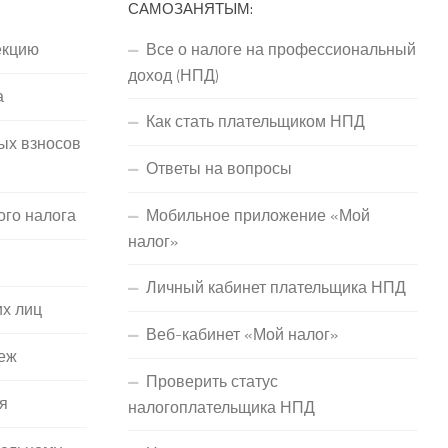
САМОЗАНЯТЫМ:
екцию
Все о налоге на профессиональный
доход (НПД)
а
Как стать плательщиком НПД
ых взносов
Ответы на вопросы
ого налога
Мобильное приложение «Мой
налог»
Личный кабинет плательщика НПД
их лиц
Веб-кабинет «Мой налог»
еж
Проверить статус
я
налогоплательщика НПД