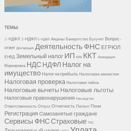
ТЕМЫ:
Вопрос-
2-НДФЛ
3-НДФЛ
Акцизы
Банкротство
Бухучет
6-НДФЛ
Деятельность ФНС
ЕГРЮЛ
ответ
Декларация
ККТ
ИП
Земельный налог
ЕНВД
КИК
Ликвидация
НДС
Налог на
НДФЛ
Маркировка
имущество
Налог на прибыль
Налоговая амнистия
Налоговая проверка
Налоговая тайна
Налоговые вычеты
Налоговые льготы
Налоговые правонарушения
Наследство
Отчетность
Пени
Ответственность
Патент
Отпуск
Регистрация
Самозанятые граждане
Сервисы ФНС
Страховые
ТКС
Уплата
Транспортный налог