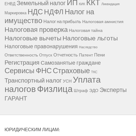
ККТ
ИП
Земельный налог
ЕНВД
КИК
Ликвидация
НДС
Налог на
НДФЛ
Маркировка
имущество
Налог на прибыль
Налоговая амнистия
Налоговая проверка
Налоговая тайна
Налоговые вычеты
Налоговые льготы
Налоговые правонарушения
Наследство
Отчетность
Пени
Ответственность
Патент
Отпуск
Регистрация
Самозанятые граждане
Сервисы ФНС
Страховые
ТКС
Уплата
Транспортный налог
УСН
Физлица
налогов
Эксперты
Штраф
ЭДО
ГАРАНТ
ЮРИДИЧЕСКИМ ЛИЦАМ: