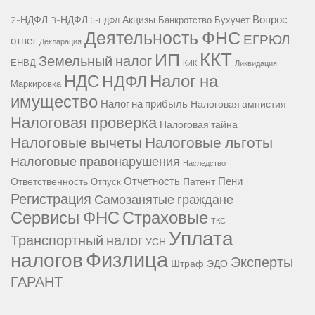
Вопрос-
2-НДФЛ
3-НДФЛ
Акцизы
Банкротство
Бухучет
6-НДФЛ
Деятельность ФНС
ЕГРЮЛ
ответ
Декларация
ККТ
ИП
Земельный налог
ЕНВД
КИК
Ликвидация
НДС
Налог на
НДФЛ
Маркировка
имущество
Налог на прибыль
Налоговая амнистия
Налоговая проверка
Налоговая тайна
Налоговые вычеты
Налоговые льготы
Налоговые правонарушения
Наследство
Отчетность
Пени
Ответственность
Патент
Отпуск
Регистрация
Самозанятые граждане
Сервисы ФНС
Страховые
ТКС
Уплата
Транспортный налог
УСН
Физлица
налогов
Эксперты
Штраф
ЭДО
ГАРАНТ