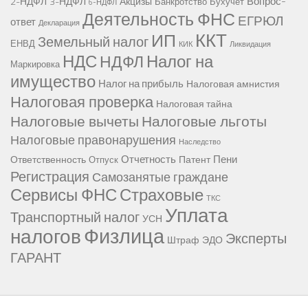
Вопрос-
2-НДФЛ
3-НДФЛ
Акцизы
Банкротство
Бухучет
6-НДФЛ
Деятельность ФНС
ЕГРЮЛ
ответ
Декларация
ККТ
ИП
Земельный налог
ЕНВД
КИК
Ликвидация
НДС
Налог на
НДФЛ
Маркировка
имущество
Налог на прибыль
Налоговая амнистия
Налоговая проверка
Налоговая тайна
Налоговые вычеты
Налоговые льготы
Налоговые правонарушения
Наследство
Отчетность
Пени
Ответственность
Патент
Отпуск
Регистрация
Самозанятые граждане
Сервисы ФНС
Страховые
ТКС
Уплата
Транспортный налог
УСН
Физлица
налогов
Эксперты
Штраф
ЭДО
ГАРАНТ