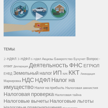
ТЕМЫ:
Вопрос-
2-НДФЛ
3-НДФЛ
Акцизы
Банкротство
Бухучет
6-НДФЛ
Деятельность ФНС
ЕГРЮЛ
ответ
Декларация
ККТ
ИП
Земельный налог
ЕНВД
КИК
Ликвидация
НДС
Налог на
НДФЛ
Маркировка
имущество
Налог на прибыль
Налоговая амнистия
Налоговая проверка
Налоговая тайна
Налоговые вычеты
Налоговые льготы
Налоговые правонарушения