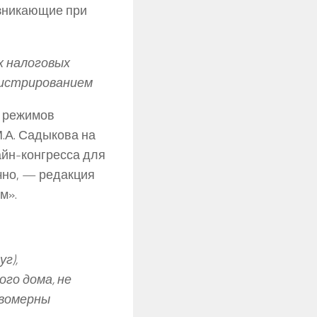
озникающие при
х налоговых
нистрированием
х режимов
.А. Садыкова на
айн-конгресса для
ычно, — редакция
м».
г),
го дома, не
авомерны