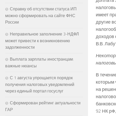
доплата 
налоговы
Справку об отсутствии статуса ИП
имеет пр
можно сформировать на сайте ФНС
другие в
России
налогооб
Неправильное заполнение 3-НДФЛ
доходов 
может привести к возникновению
В.В. Лабу
задолженности
Некоторы
Выплата зарплаты иностранцам:
налоговы
важные нюансы
В течени
С 1 августа упрощается порядок
которым 
получения налоговых уведомлений
на решен
через единый портал госуслуг
налогово
Сформирован рейтинг актуальности
банковск
ГАР
92 НК рФ