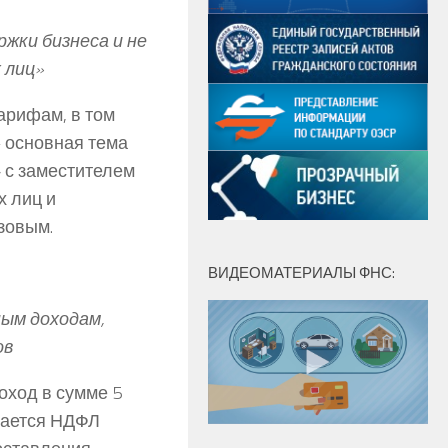
жки бизнеса и не
 лиц»
арифам, в том
 основная тема
 с заместителем
 лиц и
зовым.
ВИДЕОМАТЕРИАЛЫ ФНС:
ным доходам,
ов
оход в сумме 5
гается НДФЛ