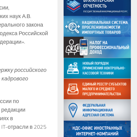
сии,
их наук А.В.
рального закона
кодекса Российской
дерации».
ержку российского
 кадрового
ссии по
 редакции
иях в
IT-отрасли в 2025