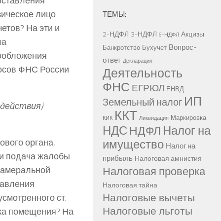
оставления
зическое лицо
ТЕМЫ:
етов? На эти и
2-НДФЛ
3-НДФЛ
Акцизы
6-НДФЛ
ла
Вопрос-
Банкротство
Бухучет
ообложения
ответ
Декларация
осов ФНС России
Деятельность
ФНС
ЕГРЮЛ
ЕНВД
ИП
Земельный налог
здействия)
ККТ
Маркировка
КИК
Ликвидация
НДС
Налог на
НДФЛ
имущество
ового органа,
Налог на
ли подача жалобы
прибыль
Налоговая амнистия
Налоговая проверка
 камеральной
тавления
Налоговая тайна
Налоговые вычеты
смотренного ст.
Налоговые льготы
ика помещения? На