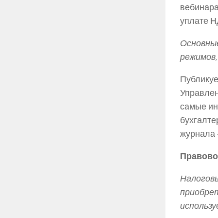
вебинара
уплате Н
Основные
режимов,
Публикуе
Управлен
самые ин
бухгалте
журнала 
Правово
Налоговы
приобрет
использу