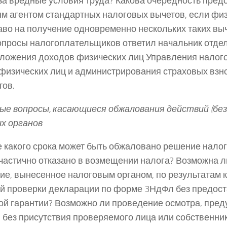
за вредные условия труда? Какова очередность пред
м агентом стандартных налоговых вычетов, если фи
аво на получение одновременно нескольких таких выч
опросы налогоплательщиков ответил начальник отде
ложения доходов физических лиц Управления налог
физических лиц и администрирования страховых взн
тов.
е вопросы, касающиеся обжалования действий (бе
х органов
е какого срока может быть обжаловано решение налог
частично отказано в возмещении налога? Возможна 
ие, вынесенное налоговым органом, по результатам
й проверки декларации по форме 3НдФл без предос
ой гарантии? Возможно ли проведение осмотра, преду
, без присутствия проверяемого лица или собственн