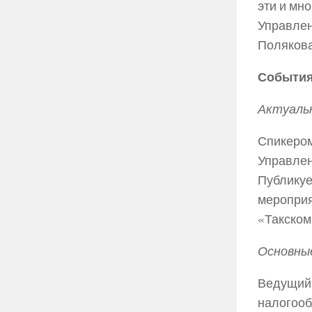
эти и мн
Управлен
Полякова
События
Актуальн
Спикером
Управлен
Публикуе
мероприя
«Такском
Основные
Ведущий 
налогооб