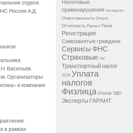
Налоговые
ачальник отдела
правонарушения
НС России А.Д.
Наследство
Ответственность
Отпуск
Отчетность
Пени
Патент
Регистрация
Самозанятые граждане
жников
Сервисы ФНС
Страховые
чальника
ТКС
Транспортный налог
Н. Васильев.
Уплата
УСН
ов. Организаторы
налогов
ктика» и компания
Физлица
Штраф
ЭДО
Эксперты ГАРАНТ
правления
я в рамках