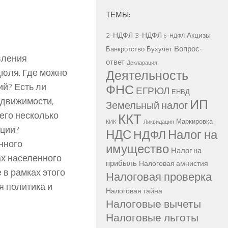
ТЕМЫ:
2-НДФЛ
3-НДФЛ
Акцизы
6-НДФЛ
Вопрос-
Банкротство
Бухучет
вления
ответ
Декларация
дюля. Где можно
Деятельность
й? Есть ли
ФНС
ЕГРЮЛ
ЕНВД
едвижимости,
ИП
Земельный налог
сего несколько
ККТ
Маркировка
КИК
Ликвидация
ации?
НДС
Налог на
НДФЛ
нного
имущество
Налог на
х населенного
прибыль
Налоговая амнистия
 в рамках этого
Налоговая проверка
я политика и
Налоговая тайна
Налоговые вычеты
Налоговые льготы