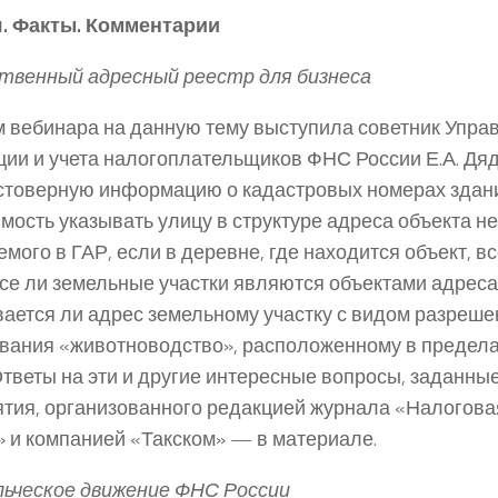
. Факты. Комментарии
твенный адресный реестр для бизнеса
 вебинара на данную тему выступила советник Упра
ции и учета налогоплательщиков ФНС России Е.А. Дя
стоверную информацию о кадастровых номерах здани
мость указывать улицу в структуре адреса объекта н
мого в ГАР, если в деревне, где находится объект, в
се ли земельные участки являются объектами адрес
ается ли адрес земельному участку с видом разреше
вания «животноводство», расположенному в предела
Ответы на эти и другие интересные вопросы, заданные
тия, организованного редакцией журнала «Налогова
» и компанией «Такском» — в материале.
ьческое движение ФНС России