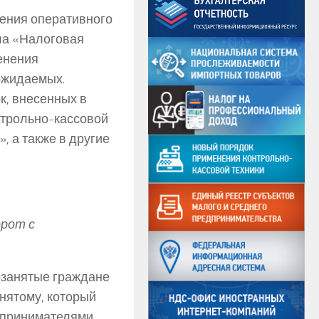
ения оперативного
ла «Налоговая
менения
 ожидаемых.
к, внесенных в
нтрольно-кассовой
, а также в другие
рот с
озанятые граждане
анятому, который
дпринимателями,