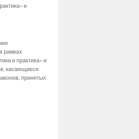
рактика» и
ния
в рамках
ика и практика» и
ов, касающиеся
законов, принятых