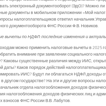
вать электронный документооборот (ЭдО)? Можно л
ные документы в мобильном приложении «Мой налог»
опросы налогоплательщиков ответил начальник Упра
ного документооборота ФНС России Ф.В. Новиков.
е вычеты по НДФЛ: последние изменения и актуал
доходам можно применить налоговые вычеты в 2025 го
обратить внимание при заявлении социального налог
у? Каковы существенные различия между ИИС, открыт
ой даты? Каков порядок действий налогоплательщик
мировать ИИС? Будут ли облагаться НДФЛ доходы о
 в другом государстве? На эти и другие вопросы нал
начальник отдела налогообложения доходов физичес
ия налогообложения доходов физических лиц и адм
х взносов ФНС России В.В. Лабутов.