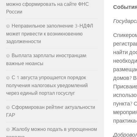
можно сформировать на сайте ФНС
События
России
Государс
Неправильное заполнение 3-НДФЛ
может привести к возникновению
Спикером
задолженности
регистра
найти до
Выплата зарплаты иностранцам:
необходи
важные нюансы
размещае
домов? В
С 1 августа упрощается порядок
получения налоговых уведомлений
Присваив
через единый портал госуслуг
использо
пункта? 
Сформирован рейтинг актуальности
мероприя
ГАР
практика
Жалобу можно подать в упрощенном
Добровол
порядке