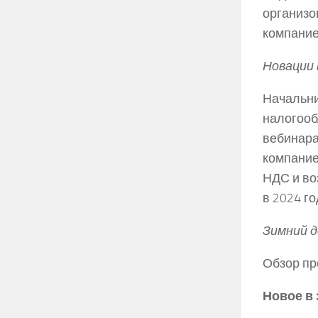
организо
компание
Новации 
Начальни
налогооб
вебинара
компание
НДС и во
в 2024 го
Зимний д
Обзор пр
Новое в