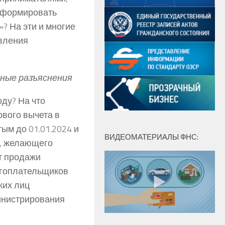
и формировать
? На эти и многие
вления
ьные разъяснения
ду? На что
ового вычета в
ым до 01.01.2024 и
ВИДЕОМАТЕРИАЛЫ ФНС:
а, желающего
т продажи
огоплательщиков
ких лиц
инистрирования