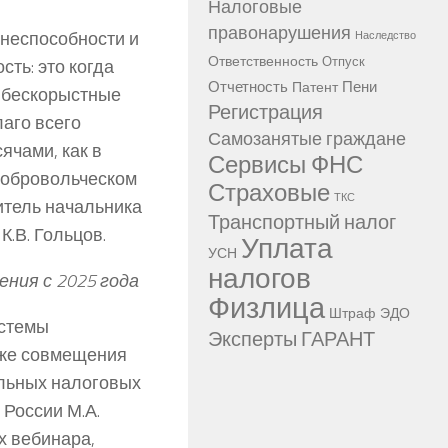
Налоговые
правонарушения
неспособности и
Наследство
Ответственность
Отпуск
ть: это когда
Отчетность
Пени
Патент
ы бескорыстные
Регистрация
аго всего
Самозанятые граждане
ячами, как в
Сервисы ФНС
добровольческом
Страховые
ТКС
итель начальника
Транспортный налог
.В. Гольцов.
Уплата
УСН
налогов
ния с 2025 года
Физлица
Штраф
ЭДО
истемы
Эксперты ГАРАНТ
кже совмещения
альных налоговых
России М.А.
х вебинара,