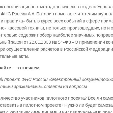
к организационно-методологического отдела Управл
 ФНС России А.А. Батарин помогает читателям журна
 и практика» быть в курсе всех событий в сфере при
но- кассовой техники, не только произошедших, но и
нтервью содержит обзор наиболее значимых поправо
ный закон от 22.05.2003 № 54-ФЗ «О применении ко
при осуществлении расчетов в Российской Федерации»
тельные акты.
айте — отвечаем
й проект ФНС России «Электронный документообо
ятыми гражданами»: ответы на вопросы
оличество участников пилотного проекта? Все ли сам
аствовать в пилотном проекте? Нужно ли будет самоз
ает с юридическими лицами и индивидуальными пре