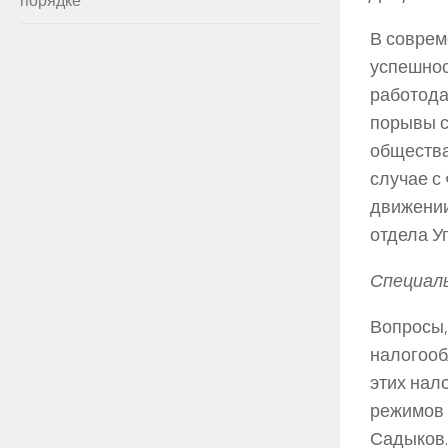
В соврем
успешнос
работода
порывы с
общества
случае с
движении
отдела У
Специаль
Вопросы,
налогооб
этих нал
режимов 
Садыков.