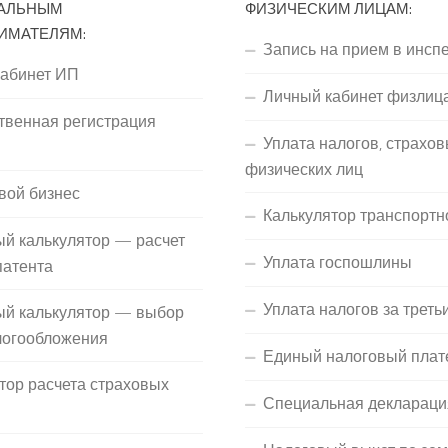
АЛЬНЫМ
ФИЗИЧЕСКИМ ЛИЦАМ:
ИМАТЕЛЯМ:
Запись на прием в инсп
кабинет ИП
Личный кабинет физлиц
твенная регистрация
Уплата налогов, страхов
П
физических лиц
вой бизнес
Калькулятор транспортн
й калькулятор — расчет
Уплата госпошлины
патента
Уплата налогов за треть
ый калькулятор — выбор
логообложения
Единый налоговый плат
тор расчета страховых
Специальная деклараци