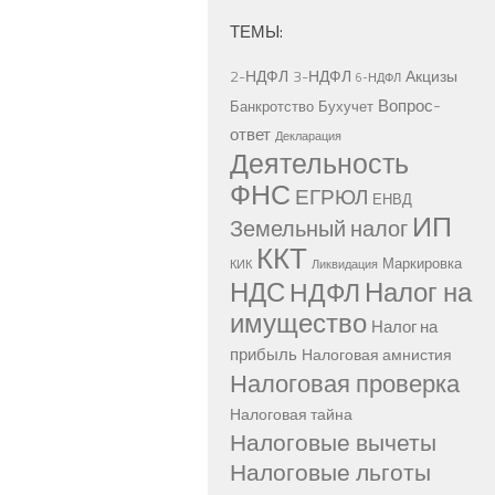
ТЕМЫ:
2-НДФЛ
3-НДФЛ
Акцизы
6-НДФЛ
Вопрос-
Банкротство
Бухучет
ответ
Декларация
Деятельность
ФНС
ЕГРЮЛ
ЕНВД
ИП
Земельный налог
ККТ
Маркировка
КИК
Ликвидация
НДС
Налог на
НДФЛ
имущество
Налог на
прибыль
Налоговая амнистия
Налоговая проверка
Налоговая тайна
Налоговые вычеты
Налоговые льготы