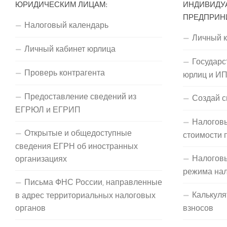
ЮРИДИЧЕСКИМ ЛИЦАМ:
ИНДИВИДУ
ПРЕДПРИН
Налоговый календарь
Личный 
Личный кабинет юрлица
Государс
Проверь контрагента
юрлиц и И
Предоставление сведений из
Создай с
ЕГРЮЛ и ЕГРИП
Налоговы
Открытые и общедоступные
стоимости 
сведения ЕГРН об иностранных
Налогов
организациях
режима на
Письма ФНС России, направленные
Калькуля
в адрес территориальных налоговых
органов
взносов