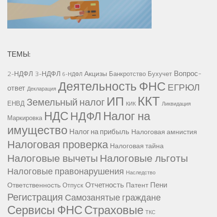
ТЕМЫ:
Вопрос-
2-НДФЛ
3-НДФЛ
Акцизы
Банкротство
Бухучет
6-НДФЛ
Деятельность ФНС
ЕГРЮЛ
ответ
Декларация
ККТ
ИП
Земельный налог
ЕНВД
КИК
Ликвидация
НДС
Налог на
НДФЛ
Маркировка
имущество
Налог на прибыль
Налоговая амнистия
Налоговая проверка
Налоговая тайна
Налоговые вычеты
Налоговые льготы
Налоговые правонарушения
Наследство
Отчетность
Пени
Ответственность
Патент
Отпуск
Регистрация
Самозанятые граждане
Сервисы ФНС
Страховые
ТКС