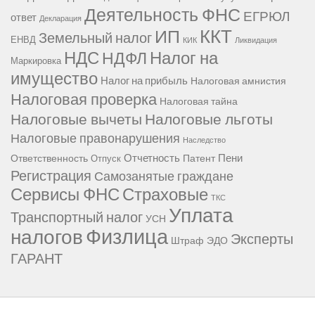
Деятельность ФНС
ЕГРЮЛ
ответ
Декларация
ККТ
ИП
Земельный налог
ЕНВД
КИК
Ликвидация
НДС
Налог на
НДФЛ
Маркировка
имущество
Налог на прибыль
Налоговая амнистия
Налоговая проверка
Налоговая тайна
Налоговые вычеты
Налоговые льготы
Налоговые правонарушения
Наследство
Отчетность
Пени
Ответственность
Патент
Отпуск
Регистрация
Самозанятые граждане
Сервисы ФНС
Страховые
ТКС
Уплата
Транспортный налог
УСН
Физлица
налогов
Эксперты
Штраф
ЭДО
ГАРАНТ