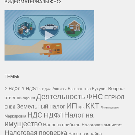
ВИДЕОМАТЕРИАЛЫ ФНС:
ТЕМЫ:
Вопрос-
2-НДФЛ
3-НДФЛ
Акцизы
Банкротство
Бухучет
6-НДФЛ
Деятельность ФНС
ЕГРЮЛ
ответ
Декларация
ККТ
ИП
Земельный налог
ЕНВД
КИК
Ликвидация
НДС
Налог на
НДФЛ
Маркировка
имущество
Налог на прибыль
Налоговая амнистия
Налоговая проверка
Налоговая тайна