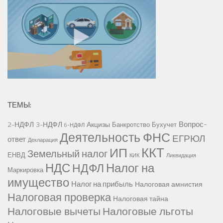
ТЕМЫ:
Вопрос-
2-НДФЛ
3-НДФЛ
Акцизы
Банкротство
Бухучет
6-НДФЛ
Деятельность ФНС
ЕГРЮЛ
ответ
Декларация
ККТ
ИП
Земельный налог
ЕНВД
КИК
Ликвидация
НДС
Налог на
НДФЛ
Маркировка
имущество
Налог на прибыль
Налоговая амнистия
Налоговая проверка
Налоговая тайна
Налоговые вычеты
Налоговые льготы