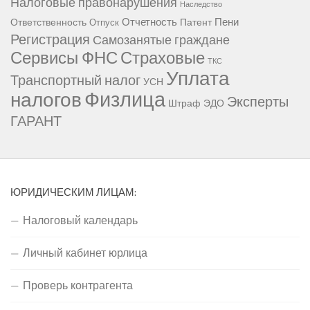
Налоговые правонарушения
Наследство
Отчетность
Пени
Ответственность
Патент
Отпуск
Регистрация
Самозанятые граждане
Сервисы ФНС
Страховые
ТКС
Уплата
Транспортный налог
УСН
Физлица
налогов
Эксперты
Штраф
ЭДО
ГАРАНТ
ЮРИДИЧЕСКИМ ЛИЦАМ:
Налоговый календарь
Личный кабинет юрлица
Проверь контрагента