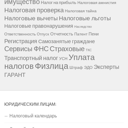
имущество
Налог на прибыль
Налоговая амнистия
Налоговая проверка
Налоговая тайна
Налоговые вычеты
Налоговые льготы
Налоговые правонарушения
Наследство
Отчетность
Пени
Ответственность
Патент
Отпуск
Регистрация
Самозанятые граждане
Сервисы ФНС
Страховые
ТКС
Уплата
Транспортный налог
УСН
Физлица
налогов
Эксперты
Штраф
ЭДО
ГАРАНТ
ЮРИДИЧЕСКИМ ЛИЦАМ:
Налоговый календарь