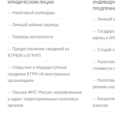
ЮРИДИЧЕСКИМ ЛИЦАМ:
ИНДИВИДУ
ПРЕДПРИН
Налоговый календарь
Личный 
Личный кабинет юрлица
Государс
Проверь контрагента
юрлиц и И
Предоставление сведений из
Создай с
ЕГРЮЛ и ЕГРИП
Налоговы
Открытые и общедоступные
стоимости 
сведения ЕГРН об иностранных
Налогов
организациях
режима на
Письма ФНС России, направленные
Калькуля
в адрес территориальных налоговых
органов
взносов