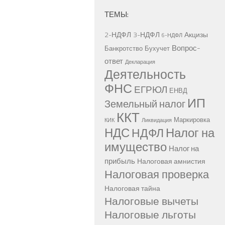
ТЕМЫ:
2-НДФЛ
3-НДФЛ
Акцизы
6-НДФЛ
Вопрос-
Банкротство
Бухучет
ответ
Декларация
Деятельность
ФНС
ЕГРЮЛ
ЕНВД
ИП
Земельный налог
ККТ
Маркировка
КИК
Ликвидация
НДС
Налог на
НДФЛ
имущество
Налог на
прибыль
Налоговая амнистия
Налоговая проверка
Налоговая тайна
Налоговые вычеты
Налоговые льготы