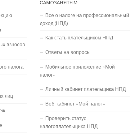
САМОЗАНЯТЫМ:
екцию
Все о налоге на профессиональный
доход (НПД)
а
Как стать плательщиком НПД
ых взносов
Ответы на вопросы
ого налога
Мобильное приложение «Мой
налог»
Личный кабинет плательщика НПД
их лиц
Веб-кабинет «Мой налог»
еж
Проверить статус
я
налогоплательщика НПД