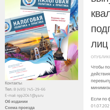
ква
под
лиц
ОПУБЛИК
Чтобы по
действия
перевыпу
Контакты:
минимизи
Тел.: 8 (495) 745-29-66
E-mail: npp2041@ya.ru
Если по 
Об издании
01.07.20
Схема проезда