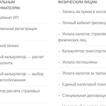
АЛЬНЫМ
ФИЗИЧЕСКИМ ЛИЦАМ:
ИМАТЕЛЯМ:
Запись на прием в инсп
кабинет ИП
Личный кабинет физлиц
твенная регистрация
Уплата налогов, страхов
П
физических лиц
вой бизнес
Калькулятор транспортн
й калькулятор — расчет
Уплата госпошлины
патента
Уплата налогов за треть
ый калькулятор — выбор
логообложения
Единый налоговый плат
тор расчета страховых
Специальная деклараци