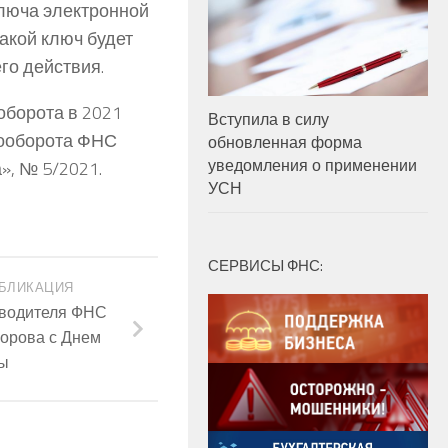
ключа электронной
акой ключ будет
его действия.
оборота в 2021
Вступила в силу
тооборота ФНС
обновленная форма
уведомления о применении
», № 5/2021.
УСН
СЕРВИСЫ ФНС:
БЛИКАЦИЯ
оводителя ФНС
горова с Днем
ы