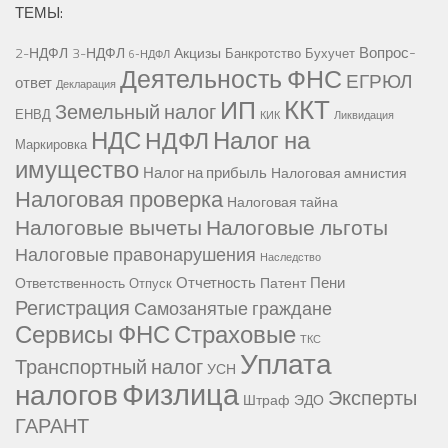
ТЕМЫ:
Вопрос-
2-НДФЛ
3-НДФЛ
Акцизы
Банкротство
Бухучет
6-НДФЛ
Деятельность ФНС
ЕГРЮЛ
ответ
Декларация
ККТ
ИП
Земельный налог
ЕНВД
КИК
Ликвидация
НДС
Налог на
НДФЛ
Маркировка
имущество
Налог на прибыль
Налоговая амнистия
Налоговая проверка
Налоговая тайна
Налоговые вычеты
Налоговые льготы
Налоговые правонарушения
Наследство
Отчетность
Пени
Ответственность
Патент
Отпуск
Регистрация
Самозанятые граждане
Сервисы ФНС
Страховые
ТКС
Уплата
Транспортный налог
УСН
Физлица
налогов
Эксперты
Штраф
ЭДО
ГАРАНТ