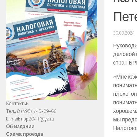
Пет
30.09.2024
Руковод
деловой 
стран БР
«Мне каж
понимать
плохо, о
понимать
Контакты:
хорошем.
Тел.: 8 (495) 745-29-66
E-mail: npp2041@ya.ru
мы предс
Об издании
Налогово
Схема проезда