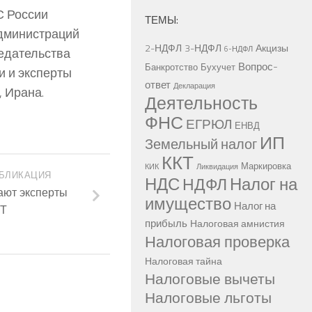
С России
ТЕМЫ:
дминистраций
2-НДФЛ
3-НДФЛ
Акцизы
6-НДФЛ
седательства
Вопрос-
Банкротство
Бухучет
и и эксперты
ответ
Декларация
, Ирана.
Деятельность
ФНС
ЕГРЮЛ
ЕНВД
ИП
Земельный налог
ККТ
Маркировка
КИК
Ликвидация
БЛИКАЦИЯ
НДС
Налог на
НДФЛ
ают эксперты
имущество
Налог на
Т
прибыль
Налоговая амнистия
Налоговая проверка
Налоговая тайна
Налоговые вычеты
Налоговые льготы