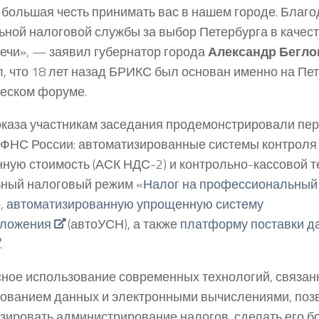
 большая честь принимать вас в нашем городе. Благ
ной налоговой службы за выбор Петербурга в качес
речи», — заявил губернатор города
Александр Бегло
, что 18 лет назад БРИКС был основан именно на Пе
еском форуме.
оказа участникам заседания продемонстрировали п
ФНС России: автоматизированные системы контроля 
ную стоимость (АСК НДС-2) и контрольно-кассовой те
ный налоговый режим «
Налог на профессиональный
»,
автоматизированную упрощенную систему
бложения
(автоУСН), а также
платформу поставки 
.
ное использование современных технологий, связан
ованием данных и электронными вычислениями, поз
зировать администрирование налогов, сделать его 