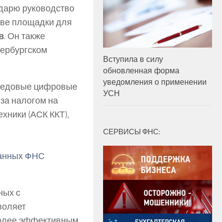
одарю руководство
тве площадки для
в
. Он также
тербургском
Вступила в силу
обновленная форма
уведомления о применении
ередовые цифровые
УСН
за налогом на
хники (АСК ККТ),
СЕРВИСЫ ФНС:
данных ФНС
ных с
воляет
более эффективным