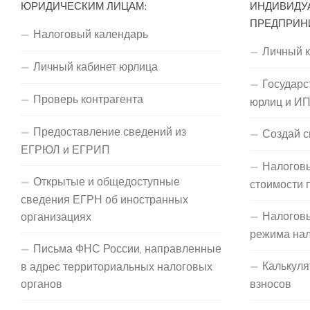
ЮРИДИЧЕСКИМ ЛИЦАМ:
ИНДИВИДУ
ПРЕДПРИН
Налоговый календарь
Личный 
Личный кабинет юрлица
Государс
Проверь контрагента
юрлиц и И
Предоставление сведений из
Создай с
ЕГРЮЛ и ЕГРИП
Налоговы
Открытые и общедоступные
стоимости 
сведения ЕГРН об иностранных
Налогов
организациях
режима на
Письма ФНС России, направленные
Калькуля
в адрес территориальных налоговых
органов
взносов