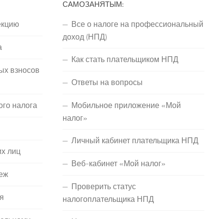
САМОЗАНЯТЫМ:
екцию
Все о налоге на профессиональный
доход (НПД)
а
Как стать плательщиком НПД
ых взносов
Ответы на вопросы
ого налога
Мобильное приложение «Мой
налог»
Личный кабинет плательщика НПД
их лиц
Веб-кабинет «Мой налог»
еж
Проверить статус
я
налогоплательщика НПД