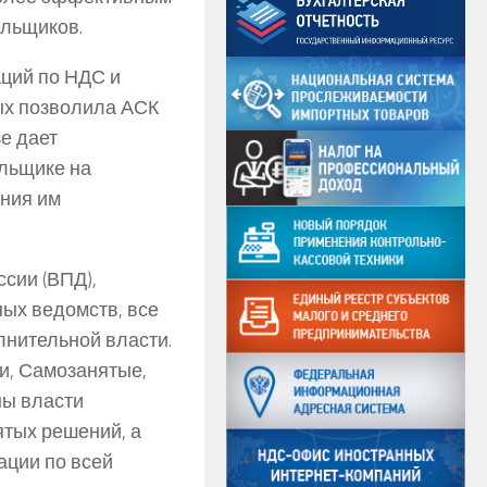
ельщиков.
ций по НДС и
ых позволила АСК
е дает
льщике на
ения им
сии (ВПД),
ных ведомств, все
лнительной власти.
и, Самозанятые,
ны власти
ятых решений, а
ации по всей