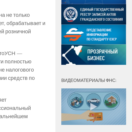
на не только
т, обрабатывает и
ей розничной
втоУСН —
ти полностью
не налогового
нии средств по
ВИДЕОМАТЕРИАЛЫ ФНС:
яет
ессиональный
 дальнейшем