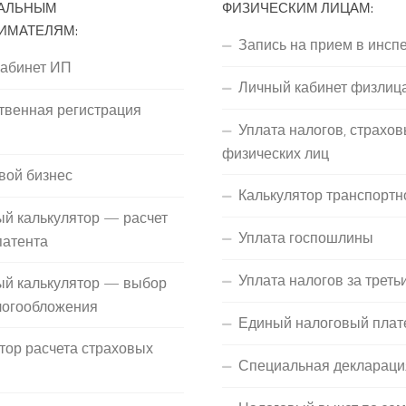
АЛЬНЫМ
ФИЗИЧЕСКИМ ЛИЦАМ:
ИМАТЕЛЯМ:
Запись на прием в инсп
кабинет ИП
Личный кабинет физлиц
твенная регистрация
Уплата налогов, страхов
П
физических лиц
вой бизнес
Калькулятор транспортн
й калькулятор — расчет
Уплата госпошлины
патента
Уплата налогов за треть
ый калькулятор — выбор
логообложения
Единый налоговый плат
тор расчета страховых
Специальная деклараци