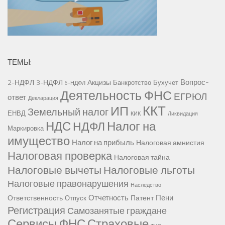
ТЕМЫ:
Вопрос-
2-НДФЛ
3-НДФЛ
Акцизы
Банкротство
Бухучет
6-НДФЛ
Деятельность ФНС
ЕГРЮЛ
ответ
Декларация
ККТ
ИП
Земельный налог
ЕНВД
КИК
Ликвидация
НДС
Налог на
НДФЛ
Маркировка
имущество
Налог на прибыль
Налоговая амнистия
Налоговая проверка
Налоговая тайна
Налоговые вычеты
Налоговые льготы
Налоговые правонарушения
Наследство
Отчетность
Пени
Ответственность
Патент
Отпуск
Регистрация
Самозанятые граждане
Сервисы ФНС
Страховые