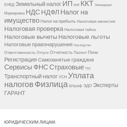
ККТ
ИП
Земельный налог
ЕНВД
КИК
Ликвидация
НДС
Налог на
НДФЛ
Маркировка
имущество
Налог на прибыль
Налоговая амнистия
Налоговая проверка
Налоговая тайна
Налоговые вычеты
Налоговые льготы
Налоговые правонарушения
Наследство
Отчетность
Пени
Ответственность
Патент
Отпуск
Регистрация
Самозанятые граждане
Сервисы ФНС
Страховые
ТКС
Уплата
Транспортный налог
УСН
Физлица
налогов
Эксперты
Штраф
ЭДО
ГАРАНТ
ЮРИДИЧЕСКИМ ЛИЦАМ: