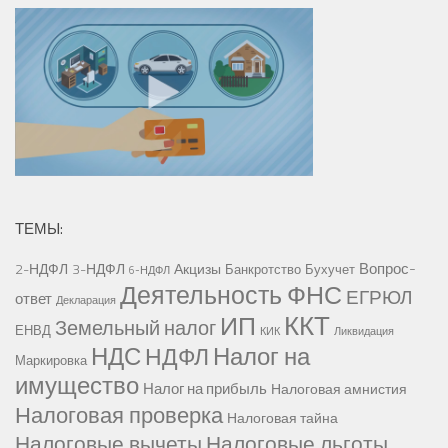
ТЕМЫ:
Вопрос-
2-НДФЛ
3-НДФЛ
Акцизы
Банкротство
Бухучет
6-НДФЛ
Деятельность ФНС
ЕГРЮЛ
ответ
Декларация
ККТ
ИП
Земельный налог
ЕНВД
КИК
Ликвидация
НДС
Налог на
НДФЛ
Маркировка
имущество
Налог на прибыль
Налоговая амнистия
Налоговая проверка
Налоговая тайна
Налоговые вычеты
Налоговые льготы