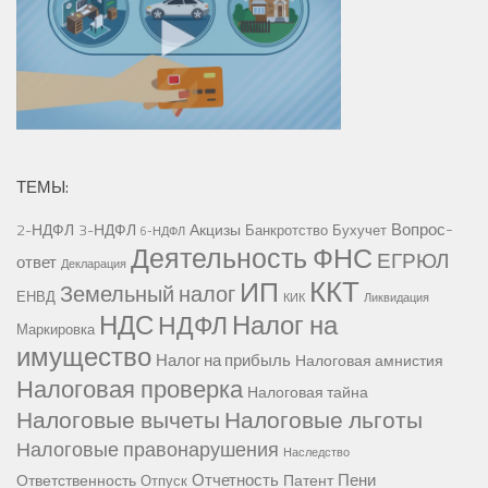
ТЕМЫ:
Вопрос-
2-НДФЛ
3-НДФЛ
Акцизы
Банкротство
Бухучет
6-НДФЛ
Деятельность ФНС
ЕГРЮЛ
ответ
Декларация
ККТ
ИП
Земельный налог
ЕНВД
КИК
Ликвидация
НДС
Налог на
НДФЛ
Маркировка
имущество
Налог на прибыль
Налоговая амнистия
Налоговая проверка
Налоговая тайна
Налоговые вычеты
Налоговые льготы
Налоговые правонарушения
Наследство
Отчетность
Пени
Ответственность
Патент
Отпуск