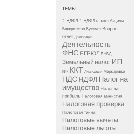
ТЕМЫ:
2-НДФЛ
3-НДФЛ
Акцизы
6-НДФЛ
Вопрос-
Банкротство
Бухучет
ответ
Декларация
Деятельность
ФНС
ЕГРЮЛ
ЕНВД
ИП
Земельный налог
ККТ
Маркировка
КИК
Ликвидация
НДС
Налог на
НДФЛ
имущество
Налог на
прибыль
Налоговая амнистия
Налоговая проверка
Налоговая тайна
Налоговые вычеты
Налоговые льготы