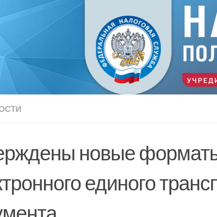
ОСТИ
ерждены новые формат
ктронного единого транс
умента