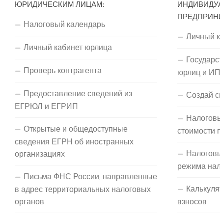
ЮРИДИЧЕСКИМ ЛИЦАМ:
ИНДИВИДУ
ПРЕДПРИН
Налоговый календарь
Личный 
Личный кабинет юрлица
Государс
Проверь контрагента
юрлиц и И
Предоставление сведений из
Создай с
ЕГРЮЛ и ЕГРИП
Налоговы
Открытые и общедоступные
стоимости 
сведения ЕГРН об иностранных
Налогов
организациях
режима на
Письма ФНС России, направленные
Калькуля
в адрес территориальных налоговых
органов
взносов