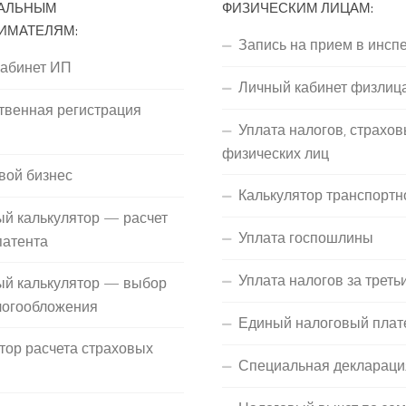
АЛЬНЫМ
ФИЗИЧЕСКИМ ЛИЦАМ:
ИМАТЕЛЯМ:
Запись на прием в инсп
кабинет ИП
Личный кабинет физлиц
твенная регистрация
Уплата налогов, страхов
П
физических лиц
вой бизнес
Калькулятор транспортн
й калькулятор — расчет
Уплата госпошлины
патента
Уплата налогов за треть
ый калькулятор — выбор
логообложения
Единый налоговый плат
тор расчета страховых
Специальная деклараци