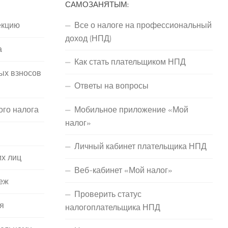
САМОЗАНЯТЫМ:
екцию
Все о налоге на профессиональный
доход (НПД)
а
Как стать плательщиком НПД
ых взносов
Ответы на вопросы
ого налога
Мобильное приложение «Мой
налог»
Личный кабинет плательщика НПД
их лиц
Веб-кабинет «Мой налог»
еж
Проверить статус
я
налогоплательщика НПД