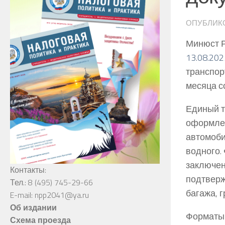
ОПУБЛИК
Минюст Р
13.08.20
транспор
месяца с
Единый т
оформлен
автомоби
водного.
заключен
Контакты:
подтверж
Тел.: 8 (495) 745-29-66
багажа, г
E-mail: npp2041@ya.ru
Об издании
Форматы 
Схема проезда