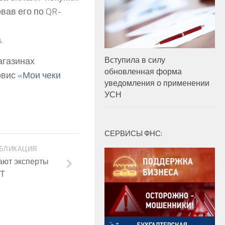
вав его по QR-
.
Вступила в силу
агазинах
обновленная форма
ервис
«Мои чеки
уведомления о применении
УСН
СЕРВИСЫ ФНС:
БЛИКАЦИЯ
ают эксперты
Т