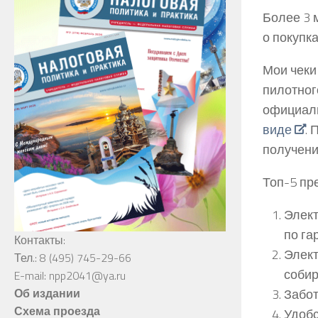
Более 3 
о покупк
Мои чеки
пилотного
официал
виде
. 
получени
Топ-5 пр
Элект
по га
Контакты:
Элект
Тел.: 8 (495) 745-29-66
собир
E-mail: npp2041@ya.ru
Забот
Об издании
Схема проезда
Удобс