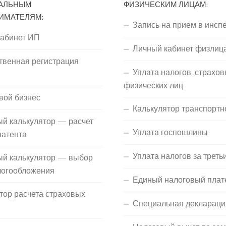
АЛЬНЫМ
ФИЗИЧЕСКИМ ЛИЦАМ:
ИМАТЕЛЯМ:
Запись на прием в инсп
кабинет ИП
Личный кабинет физлиц
твенная регистрация
Уплата налогов, страхов
П
физических лиц
вой бизнес
Калькулятор транспортн
й калькулятор — расчет
Уплата госпошлины
патента
Уплата налогов за треть
ый калькулятор — выбор
логообложения
Единый налоговый плат
тор расчета страховых
Специальная деклараци