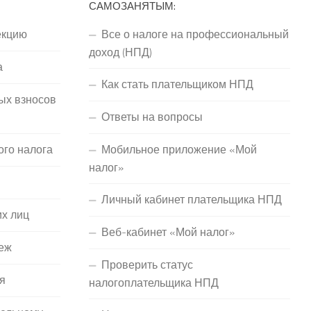
САМОЗАНЯТЫМ:
екцию
Все о налоге на профессиональный
доход (НПД)
а
Как стать плательщиком НПД
ых взносов
Ответы на вопросы
ого налога
Мобильное приложение «Мой
налог»
Личный кабинет плательщика НПД
их лиц
Веб-кабинет «Мой налог»
еж
Проверить статус
я
налогоплательщика НПД