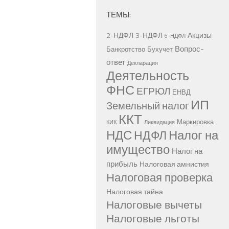
ТЕМЫ:
2-НДФЛ
3-НДФЛ
Акцизы
6-НДФЛ
Вопрос-
Банкротство
Бухучет
ответ
Декларация
Деятельность
ФНС
ЕГРЮЛ
ЕНВД
ИП
Земельный налог
ККТ
Маркировка
КИК
Ликвидация
НДС
Налог на
НДФЛ
имущество
Налог на
прибыль
Налоговая амнистия
Налоговая проверка
Налоговая тайна
Налоговые вычеты
Налоговые льготы