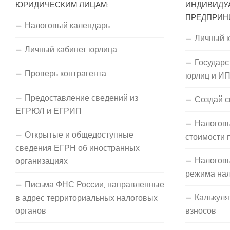
ЮРИДИЧЕСКИМ ЛИЦАМ:
ИНДИВИДУ
ПРЕДПРИН
Налоговый календарь
Личный 
Личный кабинет юрлица
Государс
Проверь контрагента
юрлиц и И
Предоставление сведений из
Создай с
ЕГРЮЛ и ЕГРИП
Налоговы
Открытые и общедоступные
стоимости 
сведения ЕГРН об иностранных
Налогов
организациях
режима на
Письма ФНС России, направленные
Калькуля
в адрес территориальных налоговых
органов
взносов