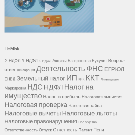
ТЕМЫ:
Вопрос-
2-НДФЛ
3-НДФЛ
Акцизы
Банкротство
Бухучет
6-НДФЛ
Деятельность ФНС
ЕГРЮЛ
ответ
Декларация
ККТ
ИП
Земельный налог
ЕНВД
КИК
Ликвидация
НДС
Налог на
НДФЛ
Маркировка
имущество
Налог на прибыль
Налоговая амнистия
Налоговая проверка
Налоговая тайна
Налоговые вычеты
Налоговые льготы
Налоговые правонарушения
Наследство
Отчетность
Пени
Ответственность
Патент
Отпуск