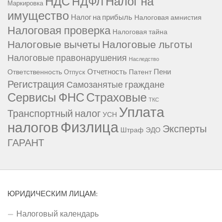
НДС
Налог на
НДФЛ
Маркировка
имущество
Налог на прибыль
Налоговая амнистия
Налоговая проверка
Налоговая тайна
Налоговые вычеты
Налоговые льготы
Налоговые правонарушения
Наследство
Отчетность
Пени
Ответственность
Патент
Отпуск
Регистрация
Самозанятые граждане
Сервисы ФНС
Страховые
ТКС
Уплата
Транспортный налог
УСН
Физлица
налогов
Эксперты
Штраф
ЭДО
ГАРАНТ
ЮРИДИЧЕСКИМ ЛИЦАМ:
Налоговый календарь