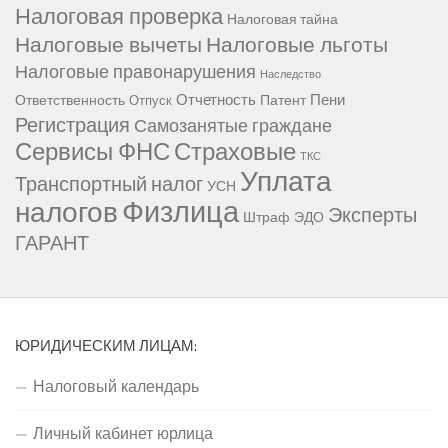
Налоговая проверка
Налоговая тайна
Налоговые вычеты
Налоговые льготы
Налоговые правонарушения
Наследство
Отчетность
Пени
Ответственность
Патент
Отпуск
Регистрация
Самозанятые граждане
Сервисы ФНС
Страховые
ТКС
Уплата
Транспортный налог
УСН
Физлица
налогов
Эксперты
Штраф
ЭДО
ГАРАНТ
ЮРИДИЧЕСКИМ ЛИЦАМ:
Налоговый календарь
Личный кабинет юрлица