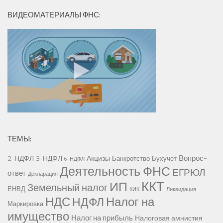
ВИДЕОМАТЕРИАЛЫ ФНС:
ТЕМЫ:
Вопрос-
2-НДФЛ
3-НДФЛ
Акцизы
Банкротство
Бухучет
6-НДФЛ
Деятельность ФНС
ЕГРЮЛ
ответ
Декларация
ККТ
ИП
Земельный налог
ЕНВД
КИК
Ликвидация
НДС
Налог на
НДФЛ
Маркировка
имущество
Налог на прибыль
Налоговая амнистия