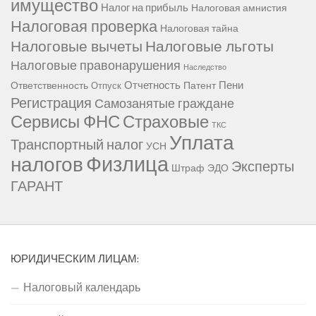
имущество
Налог на прибыль
Налоговая амнистия
Налоговая проверка
Налоговая тайна
Налоговые вычеты
Налоговые льготы
Налоговые правонарушения
Наследство
Отчетность
Пени
Ответственность
Патент
Отпуск
Регистрация
Самозанятые граждане
Сервисы ФНС
Страховые
ТКС
Уплата
Транспортный налог
УСН
Физлица
налогов
Эксперты
Штраф
ЭДО
ГАРАНТ
ЮРИДИЧЕСКИМ ЛИЦАМ:
Налоговый календарь