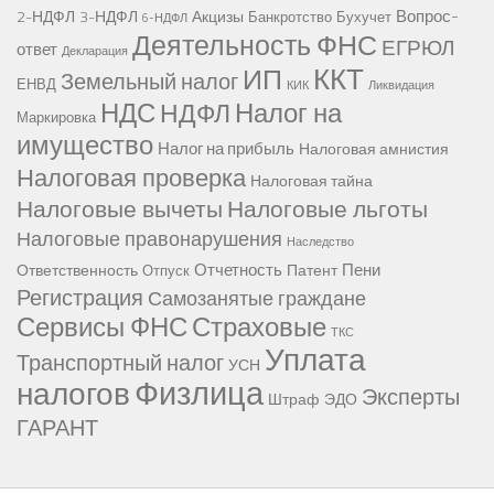
Вопрос-
2-НДФЛ
3-НДФЛ
Акцизы
Банкротство
Бухучет
6-НДФЛ
Деятельность ФНС
ЕГРЮЛ
ответ
Декларация
ККТ
ИП
Земельный налог
ЕНВД
КИК
Ликвидация
НДС
Налог на
НДФЛ
Маркировка
имущество
Налог на прибыль
Налоговая амнистия
Налоговая проверка
Налоговая тайна
Налоговые вычеты
Налоговые льготы
Налоговые правонарушения
Наследство
Отчетность
Пени
Ответственность
Патент
Отпуск
Регистрация
Самозанятые граждане
Сервисы ФНС
Страховые
ТКС
Уплата
Транспортный налог
УСН
Физлица
налогов
Эксперты
Штраф
ЭДО
ГАРАНТ