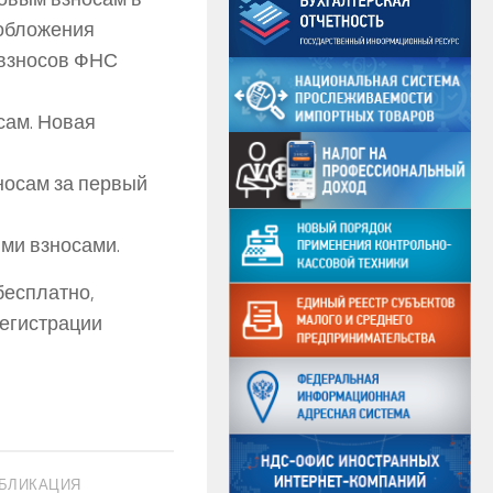
ообложения
 взносов ФНС
сам. Новая
носам за первый
ми взносами.
бесплатно,
регистрации
БЛИКАЦИЯ