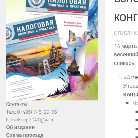
кон
ОПУБЛИК
14 марта
весенний
спикеры:
«Отче
Упра
Конь
Но
Контакты:
Тел.: 8 (495) 745-29-66
E-mail: npp2041@ya.ru
Об издании
Схема проезда