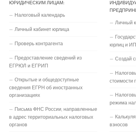
ЮРИДИЧЕСКИМ ЛИЦАМ:
ИНДИВИДУ
ПРЕДПРИН
Налоговый календарь
Личный 
Личный кабинет юрлица
Государс
Проверь контрагента
юрлиц и И
Предоставление сведений из
Создай с
ЕГРЮЛ и ЕГРИП
Налоговы
Открытые и общедоступные
стоимости 
сведения ЕГРН об иностранных
Налогов
организациях
режима на
Письма ФНС России, направленные
Калькуля
в адрес территориальных налоговых
органов
взносов