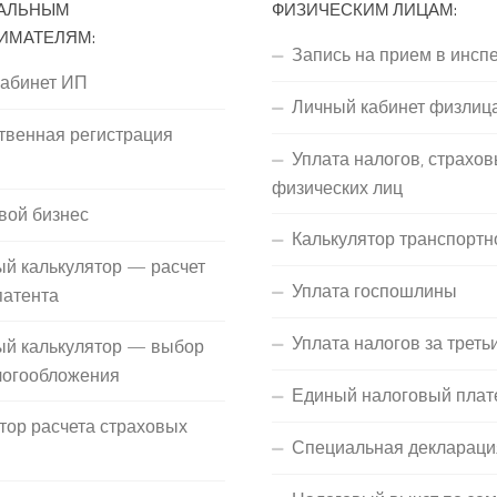
АЛЬНЫМ
ФИЗИЧЕСКИМ ЛИЦАМ:
ИМАТЕЛЯМ:
Запись на прием в инсп
кабинет ИП
Личный кабинет физлиц
твенная регистрация
Уплата налогов, страхов
П
физических лиц
вой бизнес
Калькулятор транспортн
й калькулятор — расчет
Уплата госпошлины
патента
Уплата налогов за треть
ый калькулятор — выбор
логообложения
Единый налоговый плат
тор расчета страховых
Специальная деклараци