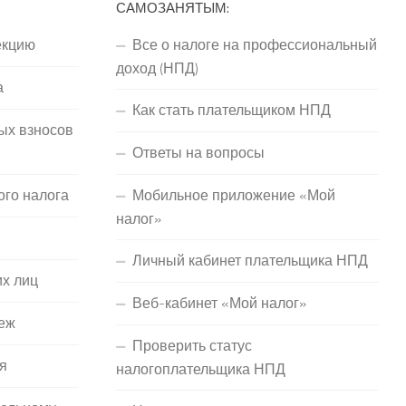
САМОЗАНЯТЫМ:
екцию
Все о налоге на профессиональный
доход (НПД)
а
Как стать плательщиком НПД
ых взносов
Ответы на вопросы
ого налога
Мобильное приложение «Мой
налог»
Личный кабинет плательщика НПД
их лиц
Веб-кабинет «Мой налог»
еж
Проверить статус
я
налогоплательщика НПД