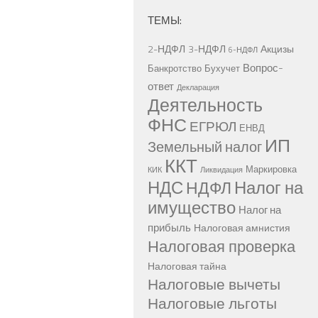
ТЕМЫ:
2-НДФЛ
3-НДФЛ
Акцизы
6-НДФЛ
Вопрос-
Банкротство
Бухучет
ответ
Декларация
Деятельность
ФНС
ЕГРЮЛ
ЕНВД
ИП
Земельный налог
ККТ
Маркировка
КИК
Ликвидация
НДС
Налог на
НДФЛ
имущество
Налог на
прибыль
Налоговая амнистия
Налоговая проверка
Налоговая тайна
Налоговые вычеты
Налоговые льготы