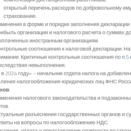
открытый перечень расходов по добровольному и
страхованию.
зменения в форме и порядке заполнения декларации 
ибыль организации и налогового расчета о суммах д
ыплаченных иностранным организациям.
онтрольные соотношения к налоговой декларации. На 
нимание. Критичные контрольные соотношения по
п.5
оследствия невыполнения.
в 2024 году» – начальник отдела налога на добавле
вления налогообложения юридических лиц ФНС Росс
нов
:
зменения налогового законодательства и подзаконн
тов.
ктуальные разъяснения государственных органов и су
тветы на вопросы по налогообложению НДС.
сление, уплата и представление отчетности по стра