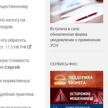
мущественному
по налогу на
оходов,
Вступила в силу
обновленная форма
что обратить
уведомления о применении
УСН
 ст. 11.3 НК РФ
.
нную стоимость
СЕРВИСЫ ФНС:
ии
Сергей
ых нормативных
дебная практика.
ховым взносам в