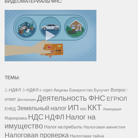
ВИДЕОМАТЕРИАЛЫ ФНС:
ТЕМЫ:
Вопрос-
2-НДФЛ
3-НДФЛ
Акцизы
Банкротство
Бухучет
6-НДФЛ
Деятельность ФНС
ЕГРЮЛ
ответ
Декларация
ККТ
ИП
Земельный налог
ЕНВД
КИК
Ликвидация
НДС
Налог на
НДФЛ
Маркировка
имущество
Налог на прибыль
Налоговая амнистия
Налоговая проверка
Налоговая тайна