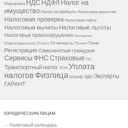
НДС
Налог на
НДФЛ
Маркировка
имущество
Налог на прибыль
Налоговая амнистия
Налоговая проверка
Налоговая тайна
Налоговые вычеты
Налоговые льготы
Налоговые правонарушения
Наследство
Отчетность
Пени
Ответственность
Патент
Отпуск
Регистрация
Самозанятые граждане
Сервисы ФНС
Страховые
ТКС
Уплата
Транспортный налог
УСН
Физлица
налогов
Эксперты
Штраф
ЭДО
ГАРАНТ
ЮРИДИЧЕСКИМ ЛИЦАМ:
Налоговый календарь