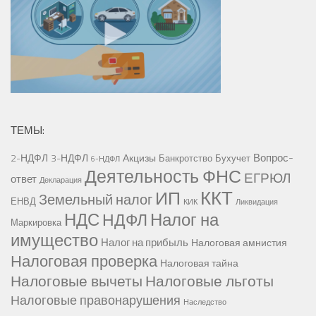
ТЕМЫ:
Вопрос-
2-НДФЛ
3-НДФЛ
Акцизы
Банкротство
Бухучет
6-НДФЛ
Деятельность ФНС
ЕГРЮЛ
ответ
Декларация
ККТ
ИП
Земельный налог
ЕНВД
КИК
Ликвидация
НДС
Налог на
НДФЛ
Маркировка
имущество
Налог на прибыль
Налоговая амнистия
Налоговая проверка
Налоговая тайна
Налоговые вычеты
Налоговые льготы
Налоговые правонарушения
Наследство