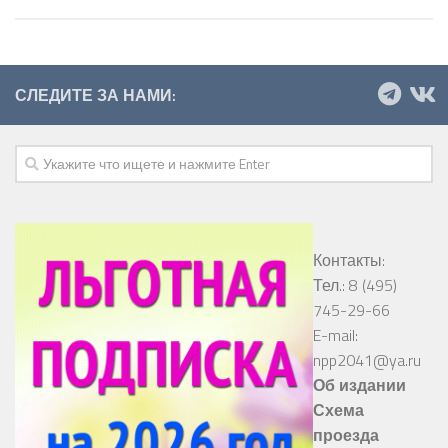
СЛЕДИТЕ ЗА НАМИ:
Контакты:
Тел.: 8 (495)
745-29-66
E-mail:
npp2041@ya.ru
Об издании
Схема
проезда