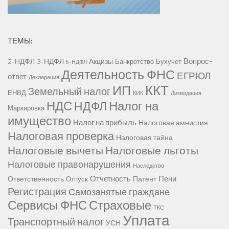
ТЕМЫ:
Вопрос-
2-НДФЛ
3-НДФЛ
Акцизы
Банкротство
Бухучет
6-НДФЛ
Деятельность ФНС
ЕГРЮЛ
ответ
Декларация
ККТ
ИП
Земельный налог
ЕНВД
КИК
Ликвидация
НДС
Налог на
НДФЛ
Маркировка
имущество
Налог на прибыль
Налоговая амнистия
Налоговая проверка
Налоговая тайна
Налоговые вычеты
Налоговые льготы
Налоговые правонарушения
Наследство
Отчетность
Пени
Ответственность
Патент
Отпуск
Регистрация
Самозанятые граждане
Сервисы ФНС
Страховые
ТКС
Уплата
Транспортный налог
УСН