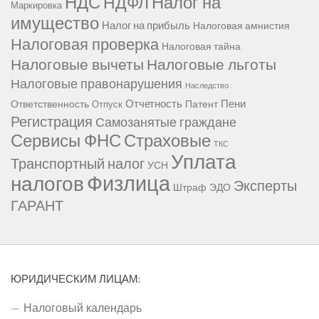
НДС
Налог на
НДФЛ
Маркировка
имущество
Налог на прибыль
Налоговая амнистия
Налоговая проверка
Налоговая тайна
Налоговые вычеты
Налоговые льготы
Налоговые правонарушения
Наследство
Отчетность
Пени
Ответственность
Патент
Отпуск
Регистрация
Самозанятые граждане
Сервисы ФНС
Страховые
ТКС
Уплата
Транспортный налог
УСН
Физлица
налогов
Эксперты
Штраф
ЭДО
ГАРАНТ
ЮРИДИЧЕСКИМ ЛИЦАМ:
Налоговый календарь