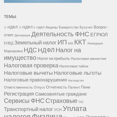
ТЕМЫ:
Вопрос-
2-НДФЛ
3-НДФЛ
Акцизы
Банкротство
Бухучет
6-НДФЛ
Деятельность ФНС
ЕГРЮЛ
ответ
Декларация
ККТ
ИП
Земельный налог
ЕНВД
КИК
Ликвидация
НДС
Налог на
НДФЛ
Маркировка
имущество
Налог на прибыль
Налоговая амнистия
Налоговая проверка
Налоговая тайна
Налоговые вычеты
Налоговые льготы
Налоговые правонарушения
Наследство
Отчетность
Пени
Ответственность
Патент
Отпуск
Регистрация
Самозанятые граждане
Сервисы ФНС
Страховые
ТКС
Уплата
Транспортный налог
УСН
Физлица
налогов