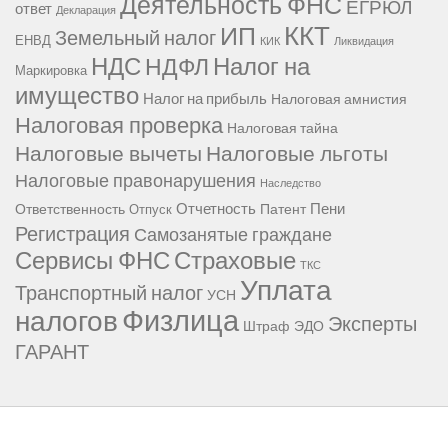
Деятельность ФНС
ЕГРЮЛ
ответ
Декларация
ККТ
ИП
Земельный налог
ЕНВД
КИК
Ликвидация
НДС
Налог на
НДФЛ
Маркировка
имущество
Налог на прибыль
Налоговая амнистия
Налоговая проверка
Налоговая тайна
Налоговые вычеты
Налоговые льготы
Налоговые правонарушения
Наследство
Отчетность
Пени
Ответственность
Патент
Отпуск
Регистрация
Самозанятые граждане
Сервисы ФНС
Страховые
ТКС
Уплата
Транспортный налог
УСН
Физлица
налогов
Эксперты
Штраф
ЭДО
ГАРАНТ