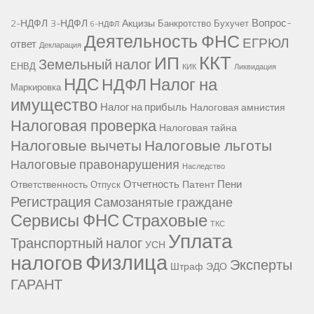
Вопрос-
2-НДФЛ
3-НДФЛ
Акцизы
Банкротство
Бухучет
6-НДФЛ
Деятельность ФНС
ЕГРЮЛ
ответ
Декларация
ККТ
ИП
Земельный налог
ЕНВД
КИК
Ликвидация
НДС
Налог на
НДФЛ
Маркировка
имущество
Налог на прибыль
Налоговая амнистия
Налоговая проверка
Налоговая тайна
Налоговые вычеты
Налоговые льготы
Налоговые правонарушения
Наследство
Отчетность
Пени
Ответственность
Патент
Отпуск
Регистрация
Самозанятые граждане
Сервисы ФНС
Страховые
ТКС
Уплата
Транспортный налог
УСН
Физлица
налогов
Эксперты
Штраф
ЭДО
ГАРАНТ