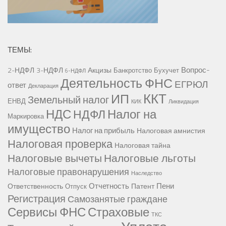
ТЕМЫ:
Вопрос-
2-НДФЛ
3-НДФЛ
Акцизы
Банкротство
Бухучет
6-НДФЛ
Деятельность ФНС
ЕГРЮЛ
ответ
Декларация
ККТ
ИП
Земельный налог
ЕНВД
КИК
Ликвидация
НДС
Налог на
НДФЛ
Маркировка
имущество
Налог на прибыль
Налоговая амнистия
Налоговая проверка
Налоговая тайна
Налоговые вычеты
Налоговые льготы
Налоговые правонарушения
Наследство
Отчетность
Пени
Ответственность
Патент
Отпуск
Регистрация
Самозанятые граждане
Сервисы ФНС
Страховые
ТКС