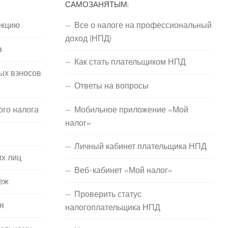
САМОЗАНЯТЫМ:
екцию
Все о налоге на профессиональный
доход (НПД)
а
Как стать плательщиком НПД
ых взносов
Ответы на вопросы
ого налога
Мобильное приложение «Мой
налог»
Личный кабинет плательщика НПД
их лиц
Веб-кабинет «Мой налог»
еж
Проверить статус
я
налогоплательщика НПД