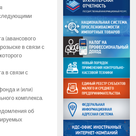
я
 следующими
а (авансового
розыске в связи с
 которого
а в связи с
онда и (или)
ного комплекса.
ведомления об
лируемых