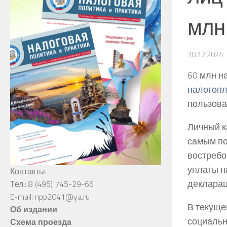
млн
10.12.2024
60 млн н
налогопл
пользова
Личный к
самым по
востребо
уплаты н
Контакты:
декларац
Тел.: 8 (495) 745-29-66
E-mail: npp2041@ya.ru
В текуще
Об издании
социальн
Схема проезда