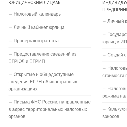
ЮРИДИЧЕСКИМ ЛИЦАМ:
ИНДИВИДУ
ПРЕДПРИН
Налоговый календарь
Личный 
Личный кабинет юрлица
Государс
Проверь контрагента
юрлиц и И
Предоставление сведений из
Создай с
ЕГРЮЛ и ЕГРИП
Налоговы
Открытые и общедоступные
стоимости 
сведения ЕГРН об иностранных
Налогов
организациях
режима на
Письма ФНС России, направленные
Калькуля
в адрес территориальных налоговых
органов
взносов