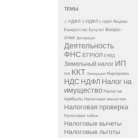
ТЕМЫ:
2-НДФЛ
3-НДФЛ
Акцизы
6-НДФЛ
Вопрос-
Банкротство
Бухучет
ответ
Декларация
Деятельность
ФНС
ЕГРЮЛ
ЕНВД
ИП
Земельный налог
ККТ
Маркировка
КИК
Ликвидация
НДС
Налог на
НДФЛ
имущество
Налог на
прибыль
Налоговая амнистия
Налоговая проверка
Налоговая тайна
Налоговые вычеты
Налоговые льготы