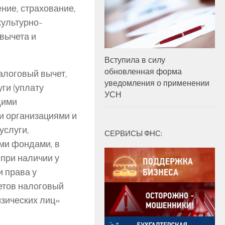
ние, страхование,
культурно-
вычета и
Вступила в силу
обновленная форма
алоговый вычет,
уведомления о применении
ги (уплату
УСН
щими
и организациями и
услуги,
СЕРВИСЫ ФНС:
ми фондами, в
при наличии у
и права у
етов налоговый
зических лиц»