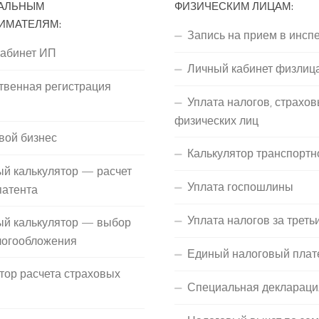
АЛЬНЫМ
ФИЗИЧЕСКИМ ЛИЦАМ:
ИМАТЕЛЯМ:
Запись на прием в инсп
кабинет ИП
Личный кабинет физлиц
твенная регистрация
Уплата налогов, страхов
П
физических лиц
вой бизнес
Калькулятор транспортн
й калькулятор — расчет
Уплата госпошлины
патента
Уплата налогов за треть
ый калькулятор — выбор
логообложения
Единый налоговый плат
тор расчета страховых
Специальная деклараци