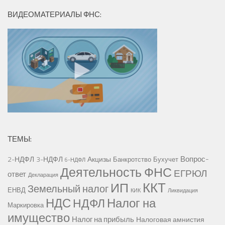
ВИДЕОМАТЕРИАЛЫ ФНС:
ТЕМЫ:
Вопрос-
2-НДФЛ
3-НДФЛ
Акцизы
Банкротство
Бухучет
6-НДФЛ
Деятельность ФНС
ЕГРЮЛ
ответ
Декларация
ККТ
ИП
Земельный налог
ЕНВД
КИК
Ликвидация
НДС
Налог на
НДФЛ
Маркировка
имущество
Налог на прибыль
Налоговая амнистия