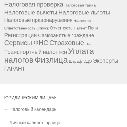
Налоговая проверка
Налоговая тайна
Налоговые вычеты
Налоговые льготы
Налоговые правонарушения
Наследство
Отчетность
Пени
Ответственность
Патент
Отпуск
Регистрация
Самозанятые граждане
Сервисы ФНС
Страховые
ТКС
Уплата
Транспортный налог
УСН
Физлица
налогов
Эксперты
Штраф
ЭДО
ГАРАНТ
ЮРИДИЧЕСКИМ ЛИЦАМ:
Налоговый календарь
Личный кабинет юрлица