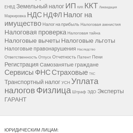
ККТ
ИП
Земельный налог
ЕНВД
КИК
Ликвидация
НДС
Налог на
НДФЛ
Маркировка
имущество
Налог на прибыль
Налоговая амнистия
Налоговая проверка
Налоговая тайна
Налоговые вычеты
Налоговые льготы
Налоговые правонарушения
Наследство
Отчетность
Пени
Ответственность
Патент
Отпуск
Регистрация
Самозанятые граждане
Сервисы ФНС
Страховые
ТКС
Уплата
Транспортный налог
УСН
Физлица
налогов
Эксперты
Штраф
ЭДО
ГАРАНТ
ЮРИДИЧЕСКИМ ЛИЦАМ: