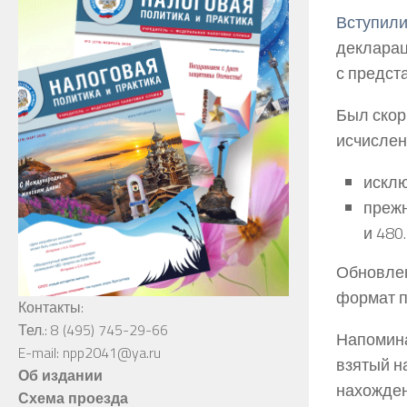
Вступили
декларац
с предст
Был скор
исчислен
исклю
прежн
и 480.
Обновлен
формат п
Контакты:
Тел.: 8 (495) 745-29-66
Напомина
E-mail: npp2041@ya.ru
взятый н
Об издании
нахожден
Схема проезда