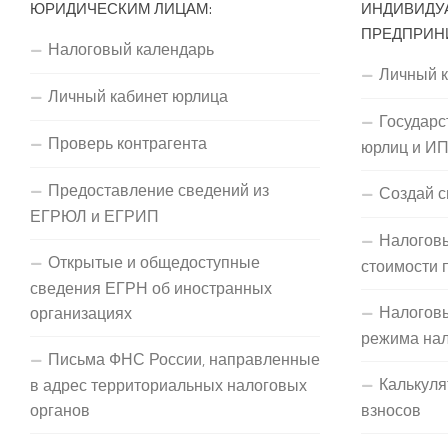
ЮРИДИЧЕСКИМ ЛИЦАМ:
ИНДИВИДУ
ПРЕДПРИН
Налоговый календарь
Личный 
Личный кабинет юрлица
Государс
Проверь контрагента
юрлиц и И
Предоставление сведений из
Создай с
ЕГРЮЛ и ЕГРИП
Налоговы
Открытые и общедоступные
стоимости 
сведения ЕГРН об иностранных
Налогов
организациях
режима на
Письма ФНС России, направленные
Калькуля
в адрес территориальных налоговых
органов
взносов