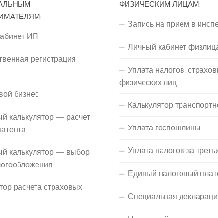
АЛЬНЫМ
ФИЗИЧЕСКИМ ЛИЦАМ:
ИМАТЕЛЯМ:
Запись на прием в инсп
кабинет ИП
Личный кабинет физлиц
твенная регистрация
Уплата налогов, страхов
П
физических лиц
вой бизнес
Калькулятор транспортн
й калькулятор — расчет
Уплата госпошлины
патента
Уплата налогов за треть
ый калькулятор — выбор
логообложения
Единый налоговый плат
тор расчета страховых
Специальная деклараци