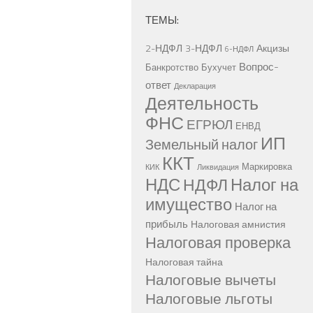
ТЕМЫ:
2-НДФЛ
3-НДФЛ
Акцизы
6-НДФЛ
Вопрос-
Банкротство
Бухучет
ответ
Декларация
Деятельность
ФНС
ЕГРЮЛ
ЕНВД
ИП
Земельный налог
ККТ
Маркировка
КИК
Ликвидация
НДС
Налог на
НДФЛ
имущество
Налог на
прибыль
Налоговая амнистия
Налоговая проверка
Налоговая тайна
Налоговые вычеты
Налоговые льготы