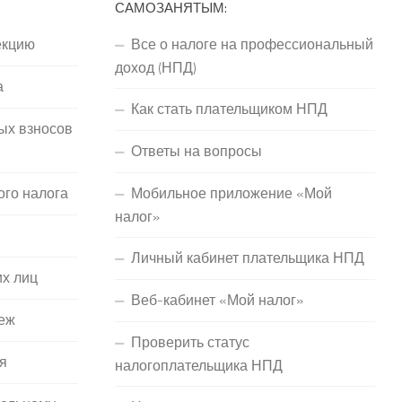
САМОЗАНЯТЫМ:
екцию
Все о налоге на профессиональный
доход (НПД)
а
Как стать плательщиком НПД
ых взносов
Ответы на вопросы
ого налога
Мобильное приложение «Мой
налог»
Личный кабинет плательщика НПД
их лиц
Веб-кабинет «Мой налог»
еж
Проверить статус
я
налогоплательщика НПД