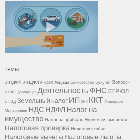
ТЕМЫ:
Вопрос-
2-НДФЛ
3-НДФЛ
Акцизы
Банкротство
Бухучет
6-НДФЛ
Деятельность ФНС
ЕГРЮЛ
ответ
Декларация
ККТ
ИП
Земельный налог
ЕНВД
КИК
Ликвидация
НДС
Налог на
НДФЛ
Маркировка
имущество
Налог на прибыль
Налоговая амнистия
Налоговая проверка
Налоговая тайна
Налоговые вычеты
Налоговые льготы