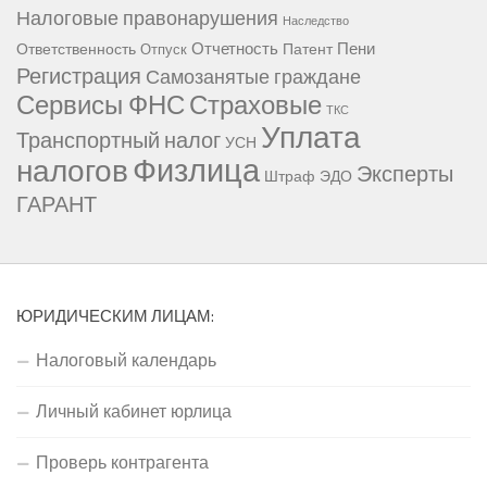
Налоговые правонарушения
Наследство
Отчетность
Пени
Ответственность
Патент
Отпуск
Регистрация
Самозанятые граждане
Сервисы ФНС
Страховые
ТКС
Уплата
Транспортный налог
УСН
Физлица
налогов
Эксперты
Штраф
ЭДО
ГАРАНТ
ЮРИДИЧЕСКИМ ЛИЦАМ:
Налоговый календарь
Личный кабинет юрлица
Проверь контрагента