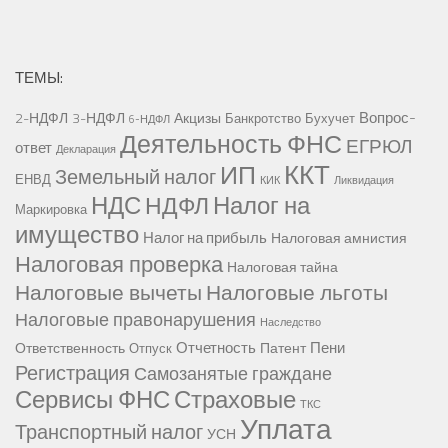
ТЕМЫ:
Вопрос-
2-НДФЛ
3-НДФЛ
Акцизы
Банкротство
Бухучет
6-НДФЛ
Деятельность ФНС
ЕГРЮЛ
ответ
Декларация
ККТ
ИП
Земельный налог
ЕНВД
КИК
Ликвидация
НДС
Налог на
НДФЛ
Маркировка
имущество
Налог на прибыль
Налоговая амнистия
Налоговая проверка
Налоговая тайна
Налоговые вычеты
Налоговые льготы
Налоговые правонарушения
Наследство
Отчетность
Пени
Ответственность
Патент
Отпуск
Регистрация
Самозанятые граждане
Сервисы ФНС
Страховые
ТКС
Уплата
Транспортный налог
УСН