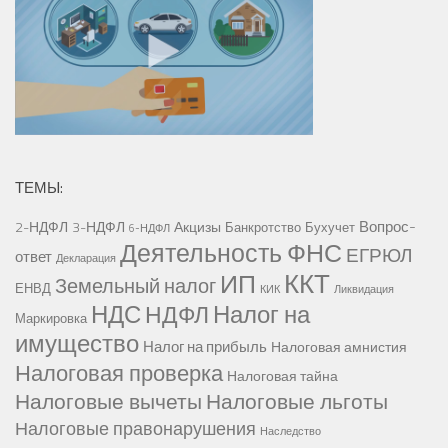
ТЕМЫ:
Вопрос-
2-НДФЛ
3-НДФЛ
Акцизы
Банкротство
Бухучет
6-НДФЛ
Деятельность ФНС
ЕГРЮЛ
ответ
Декларация
ККТ
ИП
Земельный налог
ЕНВД
КИК
Ликвидация
НДС
Налог на
НДФЛ
Маркировка
имущество
Налог на прибыль
Налоговая амнистия
Налоговая проверка
Налоговая тайна
Налоговые вычеты
Налоговые льготы
Налоговые правонарушения
Наследство