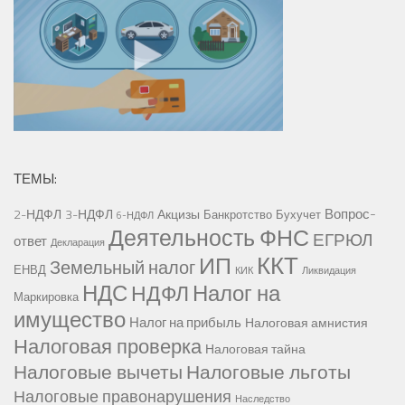
ТЕМЫ:
Вопрос-
2-НДФЛ
3-НДФЛ
Акцизы
Банкротство
Бухучет
6-НДФЛ
Деятельность ФНС
ЕГРЮЛ
ответ
Декларация
ККТ
ИП
Земельный налог
ЕНВД
КИК
Ликвидация
НДС
Налог на
НДФЛ
Маркировка
имущество
Налог на прибыль
Налоговая амнистия
Налоговая проверка
Налоговая тайна
Налоговые вычеты
Налоговые льготы
Налоговые правонарушения
Наследство