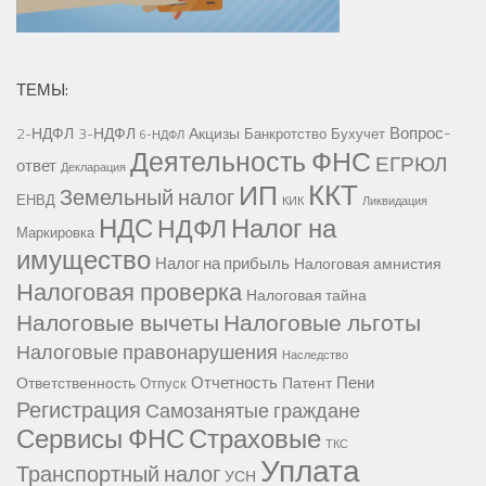
ТЕМЫ:
Вопрос-
2-НДФЛ
3-НДФЛ
Акцизы
Банкротство
Бухучет
6-НДФЛ
Деятельность ФНС
ЕГРЮЛ
ответ
Декларация
ККТ
ИП
Земельный налог
ЕНВД
КИК
Ликвидация
НДС
Налог на
НДФЛ
Маркировка
имущество
Налог на прибыль
Налоговая амнистия
Налоговая проверка
Налоговая тайна
Налоговые вычеты
Налоговые льготы
Налоговые правонарушения
Наследство
Отчетность
Пени
Ответственность
Патент
Отпуск
Регистрация
Самозанятые граждане
Сервисы ФНС
Страховые
ТКС
Уплата
Транспортный налог
УСН